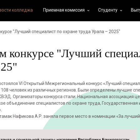
вости колледжа
Приемная комиссия
Студенту
Вып
keyboard_arrow_down
keyboard_arrow_down
урсе "Лучший специалист по охране труда Урала – 2025"
м конкурсе "Лучший специа
025"
состоялся VI Открытый Межрегиональный конкурс «Лучший специал
 1108 человек из различных регионов. Были определены лучшие сп
ОКВЭД. Организаторы конкурса стали: Национальная ассоциация ц
кое объединение специалистов по охране труда, Государственная 
.
тамак Нафикова А.Р. заняла первое место в номинации «За лучший