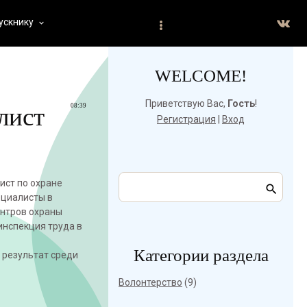
ускнику
keyboard_arrow_down
WELCOME!
Приветствую Вас
,
Гость
!
08:39
лист
Регистрация
|
Вход
ист по охране
ециалисты в
ентров охраны
инспекция труда в
Категории раздела
 результат среди
Волонтерство
(9)