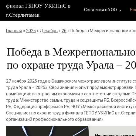
филиал ГБПОУ УКИПиС в
Сведения об ОО
Но
keyboard_arrow_down
г.Стерлитамак
Главная
»
2025
»
Декабрь
»
26
» Победа в Межрегиональном конк
Победа в Межрегионально
по охране труда Урала – 2
27 ноября 2025 года в Башкирском межотраслевом институте 
труда Урала – 2025». Свои знания и опыт продемонстрировали
номинациях по отраслям экономики в соответствии с кодами 
труда; Министерство семьи, труда и соцзащиты РБ, Всероссийс
РБ, Федерация профсоюзов РБ, ЧОУ «Межотраслевой институт»
Специалист по охране труда филиала ГБПОУ УКИПиС в г.Стерли
организаций профессионального образования».