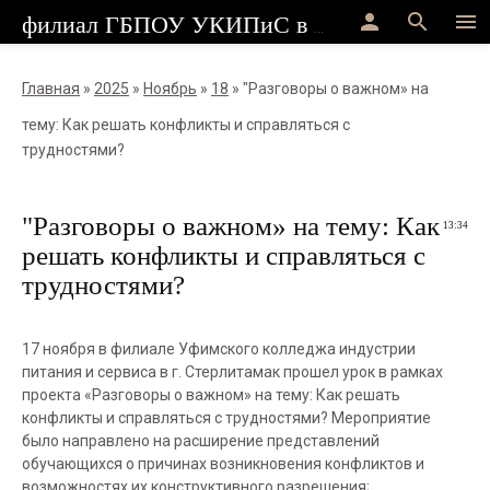
person
search
menu
филиал ГБПОУ УКИПиС в г.Стерлитамак
Главная
»
2025
»
Ноябрь
»
18
» "Разговоры о важном» на
тему: Как решать конфликты и справляться с
трудностями?
"Разговоры о важном» на тему: Как
13:34
решать конфликты и справляться с
трудностями?
17 ноября в филиале Уфимского колледжа индустрии
питания и сервиса в г. Стерлитамак прошел урок в рамках
проекта «Разговоры о важном» на тему: Как решать
конфликты и справляться с трудностями? Мероприятие
было направлено на расширение представлений
обучающихся о причинах возникновения конфликтов и
возможностях их конструктивного разрешения;