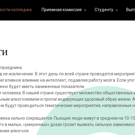
вости колледжа
Приемная комиссия
Студенту
Вып
keyboard_arrow_down
keyboard_arrow_down
ти
 праздника.
 не исключение. В этот день по всей стране проводятся мероприят
егативное влияние на интеллект, подавляя работу мозга. Если уп
янно будет иметь заниженные показатели.
м человека. В нашей стране существует множество общественных 
ным алкоголизмом и пропагандирующих здоровый образ жизни. А
и дни будут проводиться тематические мероприятия, направленные
века сильно сокращается. Пьющие люди живут в среднем на 10-15
о в малых, «умеренных» дозах грозит вызвать сильную зависимос
ения алкоголя.