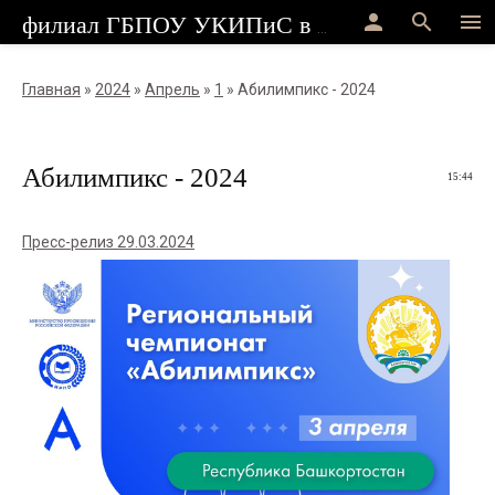
person
search
menu
филиал ГБПОУ УКИПиС в г.Стерлитамак
Главная
»
2024
»
Апрель
»
1
» Абилимпикс - 2024
Абилимпикс - 2024
15:44
Пресс-релиз 29.03.2024