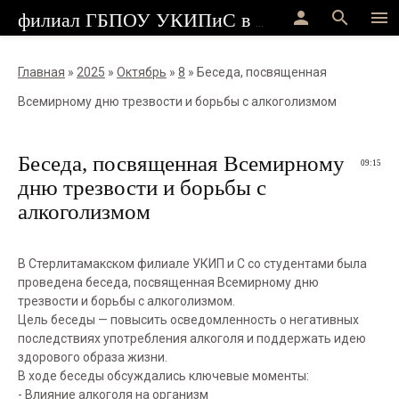
person
search
menu
филиал ГБПОУ УКИПиС в г.Стерлитамак
Главная
»
2025
»
Октябрь
»
8
» Беседа, посвященная
Всемирному дню трезвости и борьбы с алкоголизмом
Беседа, посвященная Всемирному
09:15
дню трезвости и борьбы с
алкоголизмом
В Стерлитамакском филиале УКИП и С со студентами была
проведена беседа, посвященная Всемирному дню
трезвости и борьбы с алкоголизмом.
Цель беседы — повысить осведомленность о негативных
последствиях употребления алкоголя и поддержать идею
здорового образа жизни.
В ходе беседы обсуждались ключевые моменты:
- Влияние алкоголя на организм