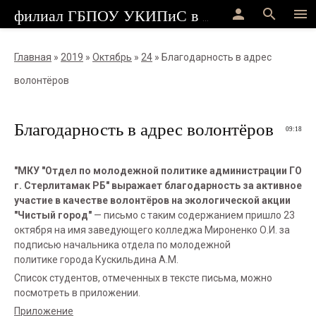
person
search
menu
филиал ГБПОУ УКИПиС в г.Стерлитамак
Главная
»
2019
»
Октябрь
»
24
» Благодарность в адрес
волонтёров
Благодарность в адрес волонтёров
09:18
"МКУ "Отдел по молодежной политике администрации ГО
г. Стерлитамак РБ" выражает благодарность за активное
участие в качестве волонтёров на экологической акции
"Чистый город"
— письмо с таким содержанием пришло 23
октября на имя заведующего колледжа Мироненко О.И. за
подписью начальника отдела по молодежной
политике города Кускильдина А.М.
Список студентов, отмеченных в тексте письма, можно
посмотреть в приложении.
Приложение