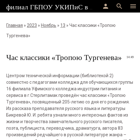
person
search
menu
филиал ГБПОУ УКИПиС в г.Стерлитамак
Главная
»
2023
»
Ноябрь
»
13
» Час классики «Тропою
Тургенева»
Час классики «Тропою Тургенева»
14:49
Центром технической информации (библиотекой 2)
совместно с педагогами колледжа для обучающихся группы
16 филиала Уфимского колледжа индустрии питания и
сервиса в г.Стерлитамак проведён час классики «Тропою
Тургенева», посвященный 205-летию со дня его рождения.
Из рассказа преподавателя русского языка и литературы
Бикревой Ю. И. ребята узнали много интересных фактов из
жизни и творчества замечательного русского писателя,
поэта, публициста, переводчика, драматурга, автора 83
произведений редчайшего в русской литературе жанра –