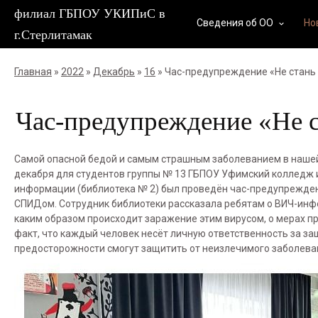
филиал ГБПОУ УКИПиС в
Сведения об ОО
Но
keyboard_arrow_down
г.Стерлитамак
Главная
»
2022
»
Декабрь
»
16
» Час-предупреждение «Не стань
Час-предупреждение «Не 
Самой опасной бедой и самым страшным заболеванием в наше
декабря для студентов группы № 13 ГБПОУ Уфимский колледж и
информации (библиотека № 2) был проведён час-предупрежде
СПИДом. Сотрудник библиотеки рассказала ребятам о ВИЧ-инфе
каким образом происходит заражение этим вирусом, о мерах 
факт, что каждый человек несёт личную ответственность за защ
предосторожности смогут защитить от неизлечимого заболева