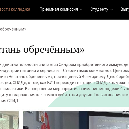
вости колледжа
Приемная комиссия
Студенту
Вып
keyboard_arrow_down
keyboard_arrow_down
 обречённым»
стань обречённым»
й действительности считается Синдром приобретенного иммуноде
ндустрии питания и сервиса в г. Стерлитамак совместно с Центро
ние «Не стань обречённым», посвященный Всемирному Дню борьб
кции, СПИДе, о том, как ВИЧ переходит в стадию СПИД, как можно
профилактики. В завершении мероприятия внимание молодежи был
иту от заражения как самого себя, так и других. Только знания и 
ния СПИД.