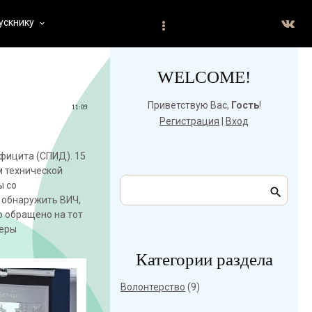
ускнику
keyboard_arrow_down
WELCOME!
Приветствую Вас
,
Гость
!
11:09
Регистрация
|
Вход
фицита (СПИД). 15
м технической
ы со
 обнаружить ВИЧ,
о обращено на тот
меры
Категории раздела
Волонтерство
(9)