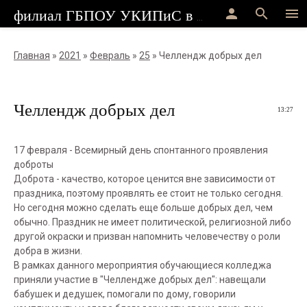
person
search
menu
филиал ГБПОУ УКИПиС в г.Стерлитамак
Главная
»
2021
»
Февраль
»
25
» Челлендж добрых дел
Челлендж добрых дел
13:27
17 февраля - Всемирный день спонтанного проявления
доброты
Доброта - качество, которое ценится вне зависимости от
праздника, поэтому проявлять ее стоит не только сегодня.
Но сегодня можно сделать еще больше добрых дел, чем
обычно. Праздник не имеет политической, религиозной либо
другой окраски и призван напомнить человечеству о роли
добра в жизни.
В рамках данного мероприятия обучающиеся колледжа
приняли участие в "Челлендже добрых дел": навещали
бабушек и дедушек, помогали по дому, говорили