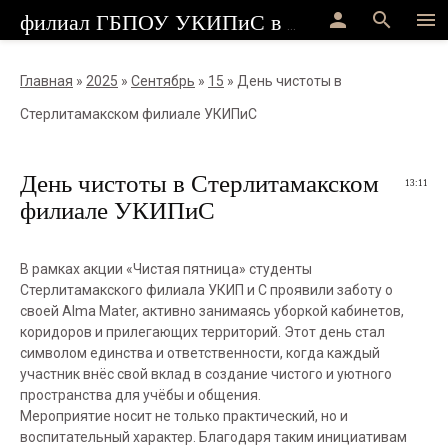
person
search
menu
филиал ГБПОУ УКИПиС в г.Стерлитамак
Главная
»
2025
»
Сентябрь
»
15
» День чистоты в
Стерлитамакском филиале УКИПиС
День чистоты в Стерлитамакском
13:11
филиале УКИПиС
В рамках акции «Чистая пятница» студенты
Стерлитамакского филиала УКИП и С проявили заботу о
своей Alma Mater, активно занимаясь уборкой кабинетов,
коридоров и прилегающих территорий. Этот день стал
символом единства и ответственности, когда каждый
участник внёс свой вклад в создание чистого и уютного
пространства для учёбы и общения.
Мероприятие носит не только практический, но и
воспитательный характер. Благодаря таким инициативам