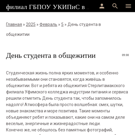
person
search
menu
филиал ГБПОУ УКИПиС в г.Стерлитамак
Главная
»
2025
»
Февраль
»
5
» День студента в
общежитии
День студента в общежитии
09:00
Студенческая жизнь полна ярких моментов, и особенно
незабываемыми они становятся, когда живёшь в
общежитии. Вот и ребята из общежития Стерлитамакского
филиала Уфимского колледжа индустрии питания и сервиса
решили отметить День студента так, чтобы запомнилось
надолго! Атмосфера была просто волшебная: смех, шутки,
новые знакомства и море позитива. Такие моменты
объединяют ребят и показывают, какие они на самом деле
веселые, энергичные и жизнерадостные люди.
Конечно же, не обошлось без памятных фотографий,