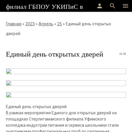
person
search
menu
филиал ГБПОУ УКИПиС в г.Стерлитамак
Главная
»
2023
»
Апрель
»
25
» Единый день открытых
дверей
Единый день открытых дверей
15:32
Единый день открытых дверей
В рамках мероприятия Единого дня открытых дверей на
площадках Стерлитамакского филиала Уфимского
колледжа индустрии питания и сервиса школьники стали
участниками профессиональных проб по различным