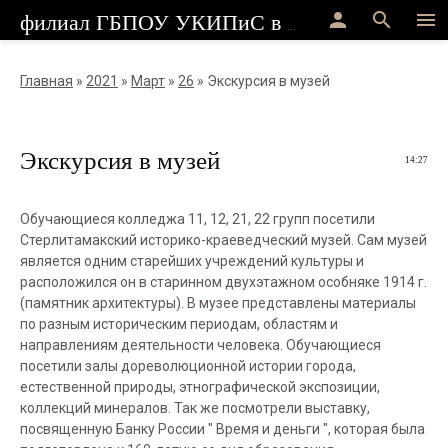
person
search
menu
филиал ГБПОУ УКИПиС в г.Стерлитамак
Главная
»
2021
»
Март
»
26
» Экскурсия в музей
Экскурсия в музей
14:27
Обучающиеся колледжа 11, 12, 21, 22 групп посетили
Стерлитамакский историко-краеведческий музей. Сам музей
является одним старейших учреждений культуры и
расположился он в старинном двухэтажном особняке 1914 г.
(памятник архитектуры). В музее представлены материалы
по разным историческим периодам, областям и
направлениям деятельности человека. Обучающиеся
посетили залы дореволюционной истории города,
естественной природы, этнографической экспозиции,
коллекций минералов. Так же посмотрели выставку,
посвященную Банку России " Время и деньги ", которая была