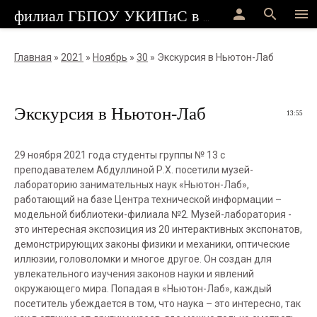
person
search
menu
филиал ГБПОУ УКИПиС в г.Стерлитамак
Главная
»
2021
»
Ноябрь
»
30
» Экскурсия в Ньютон-Лаб
Экскурсия в Ньютон-Лаб
13:55
29 ноября 2021 года студенты группы № 13 с
преподавателем Абдуллиной Р.Х. посетили музей-
лабораторию занимательных наук «Ньютон-Лаб»,
работающий на базе Центра технической информации –
модельной библиотеки-филиала №2. Музей-лаборатория -
это интересная экспозиция из 20 интерактивных экспонатов,
демонстрирующих законы физики и механики, оптические
иллюзии, головоломки и многое другое. Он создан для
увлекательного изучения законов науки и явлений
окружающего мира. Попадая в «Ньютон-Лаб», каждый
посетитель убеждается в том, что наука – это интересно, так