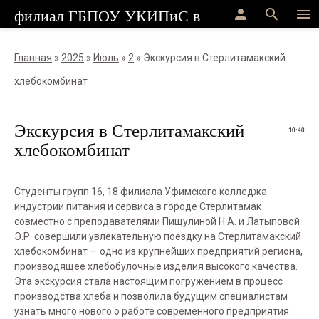
person
search
menu
филиал ГБПОУ УКИПиС в г.Стерлитамак
Главная
»
2025
»
Июль
»
2
» Экскурсия в Стерлитамакский
хлебокомбинат
Экскурсия в Стерлитамакский
10:40
хлебокомбинат
Студенты групп 16, 18 филиала Уфимского колледжа
индустрии питания и сервиса в городе Стерлитамак
совместно с преподавателями Пищулиной Н.А. и Латыповой
Э.Р. совершили увлекательную поездку на Стерлитамакский
хлебокомбинат — одно из крупнейших предприятий региона,
производящее хлебобулочные изделия высокого качества.
Эта экскурсия стала настоящим погружением в процесс
производства хлеба и позволила будущим специалистам
узнать много нового о работе современного предприятия