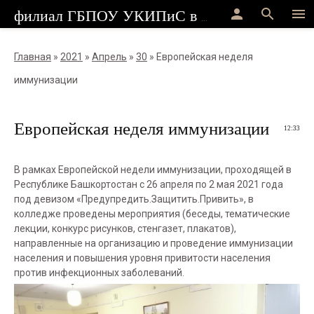
person
search
menu
филиал ГБПОУ УКИПиС в г.Стерлитамак
Главная
»
2021
»
Апрель
»
30
» Европейская неделя
иммунизации
Европейская неделя иммунизации
12:33
В рамках Европейской недели иммунизации, проходящей в
Республике Башкортостан с 26 апреля по 2 мая 2021 года
под девизом «Предупредить.Защитить.Привить», в
колледже проведены мероприятия (беседы, тематические
лекции, конкурс рисунков, стенгазет, плакатов),
направленные на организацию и проведение иммунизации
населения и повышения уровня привитости населения
против инфекционных заболеваний.