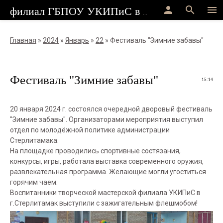
person
search
menu
филиал ГБПОУ УКИПиС в г.Стерлитамак
Главная
»
2024
»
Январь
»
22
» Фестиваль "Зимние забавы"
Фестиваль "Зимние забавы"
15:14
20 января 2024 г. состоялся очередной дворовый фестиваль
"Зимние забавы". Организаторами мероприятия выступил
отдел по молодëжной политике администрации
Стерлитамака.
На площадке проводились спортивные состязания,
конкурсы, игры, работала выставка современного оружия,
развлекательная программа. Желающие могли угоститься
горячим чаем.
Воспитанники творческой мастерской филиала УКИПиС в
г.Стерлитамак выступили с зажигательным флешмобом!