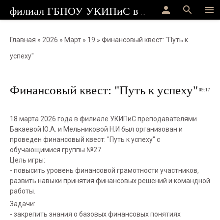
person
search
menu
филиал ГБПОУ УКИПиС в г.Стерлитамак
Главная
»
2026
»
Март
»
19
» Финансовый квест: "Путь к
успеху"
Финансовый квест: "Путь к успеху"
09:17
18 марта 2026 года в филиале УКИПиС преподавателями
Бакаевой Ю.А. и Мельниковой Н.И был организован и
проведен финансовый квест: "Путь к успеху" с
обучающимися группы №27.
Цель игры:
- повысить уровень финансовой грамотности участников,
развить навыки принятия финансовых решений и командной
работы.
Задачи:
- закрепить знания о базовых финансовых понятиях