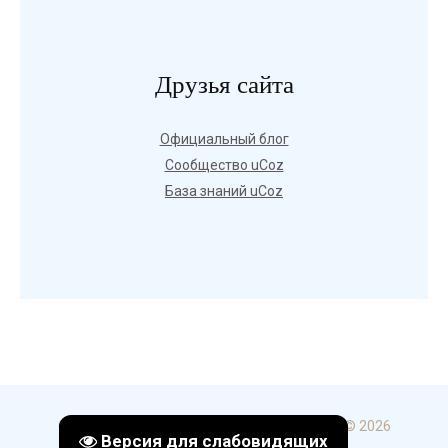
Друзья сайта
Официальный блог
Сообщество uCoz
База знаний uCoz
Copyright ГБПОУ УКИП и С в г. Стерлитамак © 2026
Версия для слабовидящих