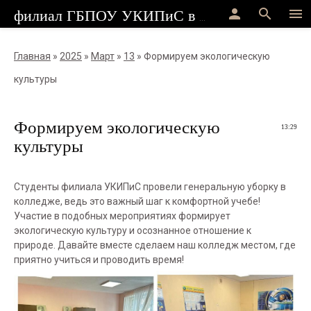
person
search
menu
филиал ГБПОУ УКИПиС в г.Стерлитамак
Главная
»
2025
»
Март
»
13
» Формируем экологическую
культуры
Формируем экологическую
13:29
культуры
Студенты филиала УКИПиС провели генеральную уборку в
колледже, ведь это важный шаг к комфортной учебе!
Участие в подобных мероприятиях формирует
экологическую культуру и осознанное отношение к
природе. Давайте вместе сделаем наш колледж местом, где
приятно учиться и проводить время!