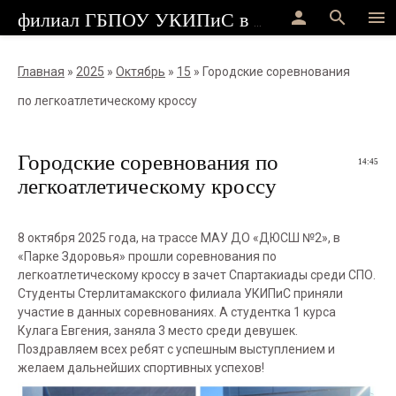
person
search
menu
филиал ГБПОУ УКИПиС в г.Стерлитамак
Главная
»
2025
»
Октябрь
»
15
» Городские соревнования
по легкоатлетическому кроссу
Городские соревнования по
14:45
легкоатлетическому кроссу
8 октября 2025 года, на трассе МАУ ДО «ДЮСШ №2», в
«Парке Здоровья» прошли соревнования по
легкоатлетическому кроссу в зачет Спартакиады среди СПО.
Студенты Стерлитамакского филиала УКИПиС приняли
участие в данных соревнованиях. А студентка 1 курса
Кулага Евгения, заняла 3 место среди девушек.
Поздравляем всех ребят с успешным выступлением и
желаем дальнейших спортивных успехов!