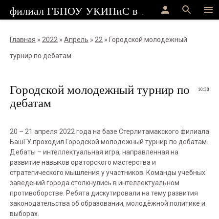
person
search
menu
филиал ГБПОУ УКИПиС в г.Стерлитамак
Главная
»
2022
»
Апрель
»
22
» Городской молодежный
турнир по дебатам
Городской молодежный турнир по
10:30
дебатам
20 – 21 апреля 2022 года на базе Стерлитамакского филиала
БашГУ проходил Городской молодежный турнир по дебатам.
Дебаты – интеллектуальная игра, направленная на
развитие навыков ораторского мастерства и
стратегического мышления у участников. Команды учебных
заведений города столкнулись в интеллектуальном
противоборстве. Ребята дискутировали на тему развития
законодательства об образовании, молодёжной политике и
выборах.