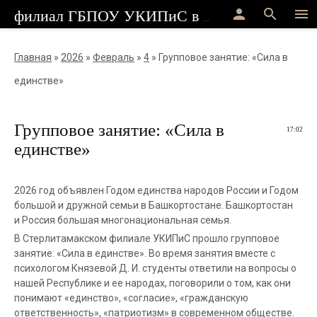
person
search
menu
филиал ГБПОУ УКИПиС в г.Стерлитамак
Главная
»
2026
»
Февраль
»
4
» Групповое занятие: «Сила в
единстве»
Групповое занятие: «Сила в
17:02
единстве»
2026 год объявлен Годом единства народов России и Годом
большой и дружной семьи в Башкортостане. Башкортостан
и Россия большая много­национальная семья.
В Стерлитамакском филиале УКИПиС прошло групповое
занятие: «Сила в единстве». Во время занятия вместе с
психологом Князевой Д. И. студенты ответили на вопросы о
нашей Республике и ее народах, поговорили о том, как они
понимают «единство», «согласие», «гражданскую
ответственность», «патриотизм» в современном обществе.