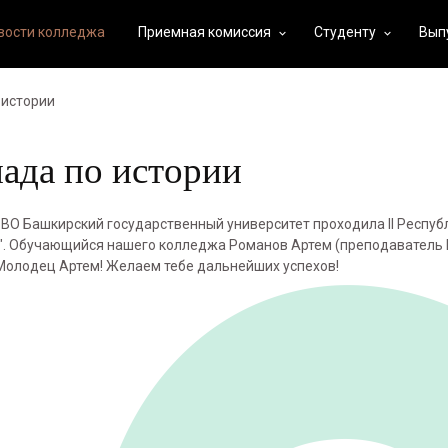
вости колледжа
Приемная комиссия
Студенту
Вып
keyboard_arrow_down
keyboard_arrow_down
 истории
иада по истории
 ВО Башкирский государственный университет проходила II Респуб
и". Обучающийся нашего колледжа Романов Артем (преподаватель 
 Молодец Артем! Желаем тебе дальнейших успехов!