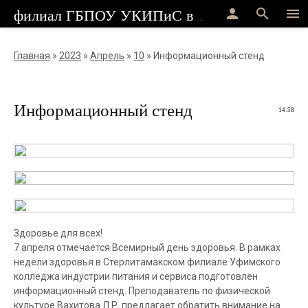
person
search
menu
филиал ГБПОУ УКИПиС в г.Стерлитамак
Главная
»
2023
»
Апрель
»
10
» Информационный стенд
Информационный стенд
14:58
Здоровье для всех!
7 апреля отмечается Всемирный день здоровья. В рамках
недели здоровья в Стерлитамакском филиале Уфимского
колледжа индустрии питания и сервиса подготовлен
информационный стенд. Преподаватель по физической
культуре Вахитова Л.Р. предлагает обратить внимание на