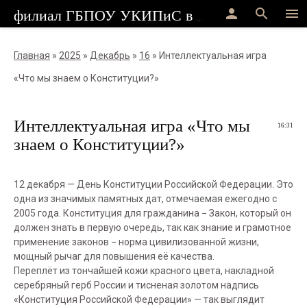
person
search
menu
филиал ГБПОУ УКИПиС в г.Стерлитамак
Главная
»
2025
»
Декабрь
»
16
» Интеллектуальная игра
«Что мы знаем о Конституции?»
Интеллектуальная игра «Что мы
16:31
знаем о Конституции?»
12 декабря — День Конституции Российской Федерации. Это
одна из значимых памятных дат, отмечаемая ежегодно с
2005 года. Конституция для гражданина − Закон, который он
должен знать в первую очередь, так как знание и грамотное
применение законов − норма цивилизованной жизни,
мощный рычаг для повышения её качества.
Переплёт из тончайшей кожи красного цвета, накладной
серебряный герб России и тисненая золотом надпись
«Конституция Российской Федерации» — так выглядит