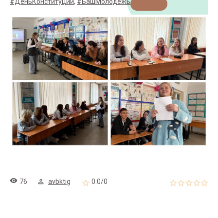
#ДеньКонституции
,
#БашМолодежь
76
avbktig
0.0
/
0