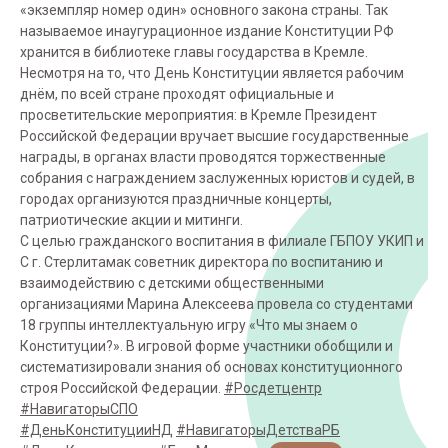
«экземпляр номер один» основного закона страны. Так
называемое инаугурационное издание Конституции РФ
хранится в библиотеке главы государства в Кремле.
Несмотря на то, что День Конституции является рабочим
днём, по всей стране проходят официальные и
просветительские мероприятия: в Кремле Президент
Российской Федерации вручает высшие государственные
награды, в органах власти проводятся торжественные
собрания с награждением заслуженных юристов и судей, в
городах организуются праздничные концерты,
патриотические акции и митинги.
С целью гражданского воспитания в филиале ГБПОУ УКИП и
С г. Стерлитамак советник директора по воспитанию и
взаимодействию с детскими общественными
организациями Марина Алексеева провела со студентами
18 группы интеллектуальную игру «Что мы знаем о
Конституции?». В игровой форме участники обобщили и
систематизировали знания об основах конституционного
строя Российской Федерации.
#Росдетцентр
#НавигаторыСПО
#ДеньКонституцииНД
#НавигаторыДетстваРБ