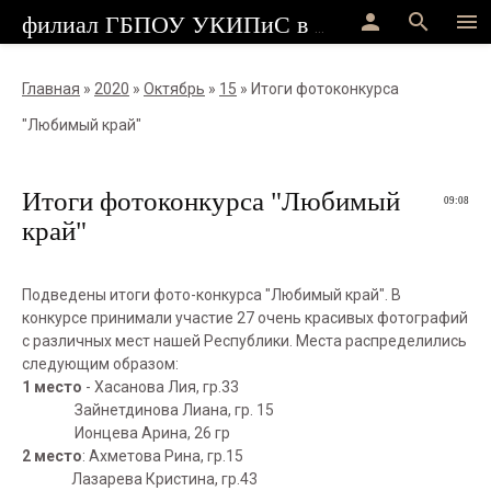
person
search
menu
филиал ГБПОУ УКИПиС в г.Стерлитамак
Главная
»
2020
»
Октябрь
»
15
» Итоги фотоконкурса
"Любимый край"
Итоги фотоконкурса "Любимый
09:08
край"
Подведены итоги фото-конкурса "Любимый край". В
конкурсе принимали участие 27 очень красивых фотографий
с различных мест нашей Республики. Места распределились
следующим образом:
1 место
- Хасанова Лия, гр.33
Зайнетдинова Лиана, гр. 15
Ионцева Арина, 26 гр
2 место
: Ахметова Рина, гр.15
Лазарева Кристина, гр.43