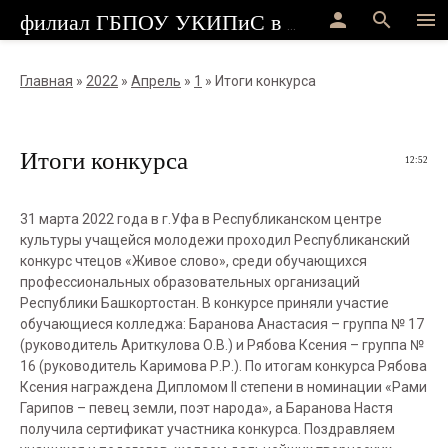
person
search
menu
филиал ГБПОУ УКИПиС в г.Стерлитамак
Главная
»
2022
»
Апрель
»
1
» Итоги конкурса
Итоги конкурса
12:52
31 марта 2022 года в г.Уфа в Республиканском центре
культуры учащейся молодежи проходил Республиканский
конкурс чтецов «Живое слово», среди обучающихся
профессиональных образовательных организаций
Республики Башкортостан. В конкурсе приняли участие
обучающиеся колледжа: Баранова Анастасия – группа № 17
(руководитель Ариткулова О.В.) и Рябова Ксения – группа №
16 (руководитель Каримова Р.Р.). По итогам конкурса Рябова
Ксения награждена Дипломом II степени в номинации «Рами
Гарипов – певец земли, поэт народа», а Баранова Настя
получила сертификат участника конкурса. Поздравляем