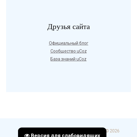
Друзья сайта
Официальный блог
Сообщество uCoz
База знаний uCoz
Copyright ГБПОУ УКИП и С в г. Стерлитамак © 2026
Версия для слабовидящих