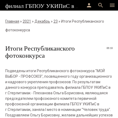
person
search
menu
филиал ГБПОУ УКИПиС в г.Стерлитамак
Главная
»
2021
»
Декабрь
»
23
» Итоги Республиканского
фотоконкурса
Итоги Республиканского
09:10
фотоконкурса
Подведены итоги Республиканского фотоконкурса "МОЙ
ВЫБОР - ПРОФСОЮЗ", посвященного году организационного
и кадрового укрепления профсоюзов. По результатам
данного конкурса преподаватель филиала ГБПОУ УКИПиС в
г.Стерлитамак - Плеханова Ольга Борисовна, являющаяся
председателем профсоюзного комитета первичной
профсоюзной организации филиала ГБПОУ УКИПиС в
г.Стерлитамак, заняла I место в номинации "Человек труда".
Поздравляем Ольгу Борисовну, желаем дальнейших успехов