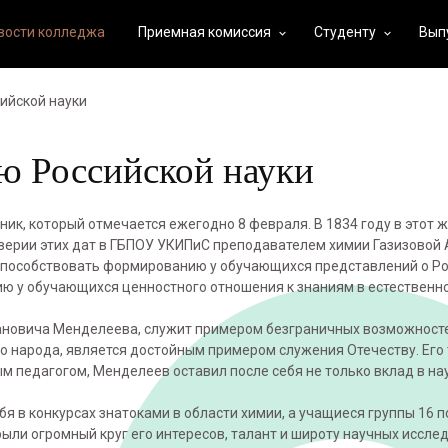
вости колледжа
Приемная комиссия
Студенту
Вып
keyboard_arrow_down
keyboard_arrow_down
ийской науки
ю Российской науки
к, который отмечается ежегодно 8 февраля. В 1834 году в этот 
ерии этих дат в ГБПОУ УКИПиС преподавателем химии Газизовой А
я: способствовать формированию у обучающихся представлений о Рос
ю у обучающихся ценностного отношения к знаниям в естественн
вановича Менделеева, служит примером безграничных возможност
о народа, является достойным примером служения Отечеству. Его
 педагогом, Менделеев оставил после себя не только вклад в нау
ебя в конкурсах знатоками в области химии, а учащиеся группы 16 
рыли огромный круг его интересов, талант и широту научных иссле