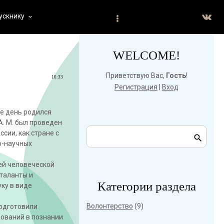
ускнику
keyboard_arrow_down
WELCOME!
Приветствую Вас
,
Гость
!
16:33
Регистрация
|
Вход
же день родился
. М. был проведен
сии, как стране с
о-научных
ей человеческой
 таланты и
Категории раздела
ку в виде
Волонтерство
(9)
подготовили
дований в познании