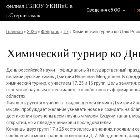
филиал ГБПОУ УКИПиС в
Сведения об ОО
Но
keyboard_arrow_down
г.Стерлитамак
Главная
»
2026
»
Февраль
»
17
» Химический турнир ко Дню Росс
Химический турнир ко Дн
День российской науки – официальный государственный праздни
великий русский химик Дмитрий Иванович Менделеев. В преддв
химический турнир, с участием 17, 25 и 16 групп. Цель заняти
огромным научным потенциалом; способствовать формировани
областях.
Личность русского ученого - выдающегося химика Дмитрия И
мысли, пробуждает желание узнавать новое и созидать на благ
достижения признаны всем научным миром. Будучи талантливым
открытий, но и плеяду учеников и последователей.
Команды двух групп 17 и 25 состязались в знаниях, проявили с
сообщения о многогранности личности Д. И. Менделеева , раск