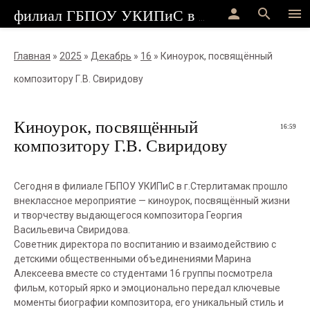
person
search
menu
филиал ГБПОУ УКИПиС в г.Стерлитамак
Главная
»
2025
»
Декабрь
»
16
» Киноурок, посвящённый
композитору Г.В. Свиридову
Киноурок, посвящённый
16:59
композитору Г.В. Свиридову
Сегодня в филиале ГБПОУ УКИПиС в г.Стерлитамак прошло
внеклассное мероприятие — киноурок, посвящённый жизни
и творчеству выдающегося композитора Георгия
Васильевича Свиридова.
Советник директора по воспитанию и взаимодействию с
детскими общественными объединениями Марина
Алексеева вместе со студентами 16 группы посмотрела
фильм, который ярко и эмоционально передал ключевые
моменты биографии композитора, его уникальный стиль и