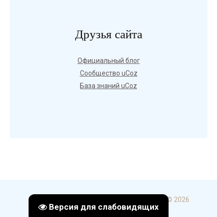
Друзья сайта
Официальный блог
Сообщество uCoz
База знаний uCoz
Copyright ГБПОУ УКИП и С в г. Стерлитамак © 2026
Версия для слабовидящих
uCoz