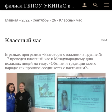
person
search
menu
филиал ГБПОУ УКИПиС в г.Стерлитамак
Главная
»
2022
»
Сентябрь
»
26
» Классный час
Классный час
16:54
В рамках программы «Разговоры о важном»
в группе №
17 проведен к
лассный час к Международному дню
пожилых людей
на тему:
«Обычаи и традиции моего
народа: как прошлое соединяется с настоящим?»
.