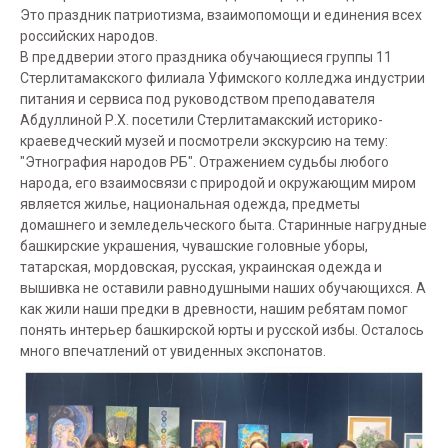
Это праздник патриотизма, взаимопомощи и единения всех
российских народов.
В преддверии этого праздника обучающиеся группы 11
Стерлитамакского филиала Уфимского колледжа индустрии
питания и сервиса под руководством преподавателя
Абдуллиной Р.Х. посетили Стерлитамакский историко-
краеведческий музей и посмотрели экскурсию на тему:
"Этнография народов РБ". Отражением судьбы любого
народа, его взаимосвязи с природой и окружающим миром
является жилье, национальная одежда, предметы
домашнего и земледельческого быта. Старинные нагрудные
башкирские украшения, чувашские головные уборы,
татарская, мордовская, русская, украинская одежда и
вышивка не оставили равнодушными наших обучающихся. А
как жили наши предки в древности, нашим ребятам помог
понять интерьер башкирской юрты и русской избы. Осталось
много впечатлений от увиденных экспонатов.