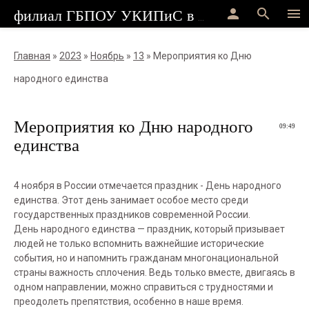
person
search
menu
филиал ГБПОУ УКИПиС в г.Стерлитамак
Главная
»
2023
»
Ноябрь
»
13
» Мероприятия ко Дню
народного единства
Мероприятия ко Дню народного
09:49
единства
4 ноября в России отмечается праздник - День народного
единства. Этот день занимает особое место среди
государственных праздников современной России.
День народного единства — праздник, который призывает
людей не только вспомнить важнейшие исторические
события, но и напомнить гражданам многонациональной
страны важность сплочения. Ведь только вместе, двигаясь в
одном направлении, можно справиться с трудностями и
преодолеть препятствия, особенно в наше время.