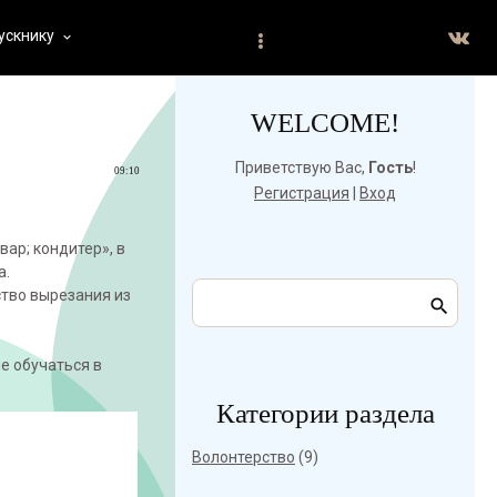
ускнику
keyboard_arrow_down
WELCOME!
Приветствую Вас
,
Гость
!
09:10
Регистрация
|
Вход
ар; кондитер», в
а.
тво вырезания из
е обучаться в
Категории раздела
Волонтерство
(9)