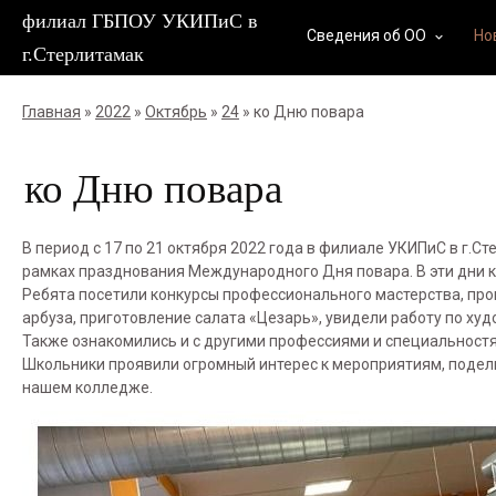
филиал ГБПОУ УКИПиС в
Сведения об ОО
Но
keyboard_arrow_down
г.Стерлитамак
Главная
»
2022
»
Октябрь
»
24
» ко Дню повара
ко Дню повара
В период с 17 по 21 октября 2022 года в филиале УКИПиС в г.
рамках празднования Международного Дня повара. В эти дни ко
Ребята посетили конкурсы профессионального мастерства, пр
арбуза, приготовление салата «Цезарь», увидели работу по ху
Также ознакомились и с другими профессиями и специальностя
Школьники проявили огромный интерес к мероприятиям, подел
нашем колледже.