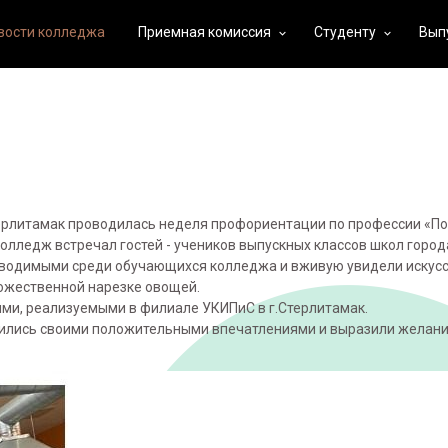
вости колледжа
Приемная комиссия
Студенту
Вып
keyboard_arrow_down
keyboard_arrow_down
Стерлитамак проводилась неделя профориентации по профессии «Пов
лледж встречал гостей - учеников выпускных классов школ город
оводимыми среди обучающихся колледжа и вживую увидели искусс
дожественной нарезке овощей.
ми, реализуемыми в филиале УКИПиС в г.Стерлитамак.
ились своими положительными впечатлениями и выразили желани