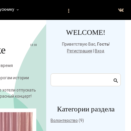
ускнику
keyboard_arrow_down
WELCOME!
Приветствую Вас
,
Гость
!
13:10
ке
Регистрация
|
Вход
 время
орогам истории
е хотели отпускать
красный концерт!
Категории раздела
Волонтерство
(9)