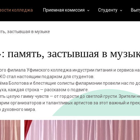
вости колледжа
Приемная комиссия
Студенту
Вып
keyboard_arrow_down
keyboard_arrow_down
ть, застывшая в музыке
 память, застывшая в музы
ого филиала Уфимского колледжа индустрии питания и сервиса на
ТКО стал настоящим подарком для студентов.
тёма Болотова и блестящие солисты филармонии провели нас по д
ха, каждая строка — рассказом о подвиге.
ь целую гамму чувств — от гордости до светлой грусти. Зрители н
арим организаторов и талантливых артистов за этот важный и пре
о духовного мира.