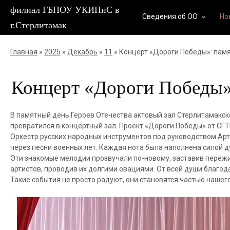
филиал ГБПОУ УКИПиС в
Сведения об ОО
Но
keyboard_arrow_down
г.Стерлитамак
Главная
»
2025
»
Декабрь
»
11
» Концерт «Дороги Победы»: памя
Концерт «Дороги Победы»:
В памятный день Героев Отечества актовый зал Стерлитамакск
превратился в концертный зал. Проект «Дороги Победы» от СГ
Оркестр русских народных инструментов под руководством Ар
через песни военных лет. Каждая нота была наполнена силой ду
Эти знакомые мелодии прозвучали по-новому, заставив пережит
артистов, проводив их долгими овациями. От всей души благод
Такие события не просто радуют, они становятся частью нашег