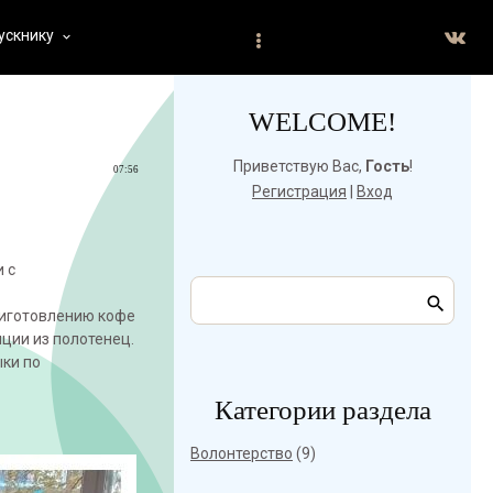
ускнику
keyboard_arrow_down
WELCOME!
Приветствую Вас
,
Гость
!
07:56
Регистрация
|
Вход
 с
приготовлению кофе
ции из полотенец.
ки по
Категории раздела
Волонтерство
(9)