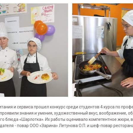
ания и сервиса прошел конкурс среди студентов 4 курса по профе
о проявили знания и умения, художественный вкус, воображение, 
го блюда «Шарлотка». Их работы оценивало компетентное жюри, в
ателя - повар ООО «Зарина» Летунова О.П. и шеф-повар ресторан