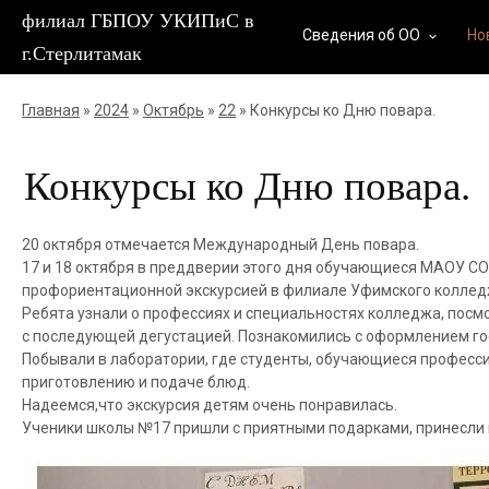
филиал ГБПОУ УКИПиС в
Сведения об ОО
Но
keyboard_arrow_down
г.Стерлитамак
Главная
»
2024
»
Октябрь
»
22
» Конкурсы ко Дню повара.
Конкурсы ко Дню повара.
20 октября отмечается Международный День повара.
17 и 18 октября в преддверии этого дня обучающиеся МАОУ С
профориентационной экскурсией в филиале Уфимского колледжа
Ребята узнали о профессиях и специальностях колледжа, посмо
с последующей дегустацией. Познакомились с оформлением го
Побывали в лаборатории, где студенты, обучающиеся професс
приготовлению и подаче блюд.
Надеемся,что экскурсия детям очень понравилась.
Ученики школы №17 пришли с приятными подарками, принесли 