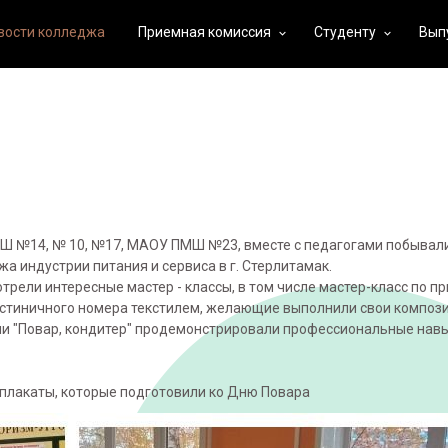
вости колледжа
Приемная комиссия
Студенту
Вып
keyboard_arrow_down
keyboard_arrow_down
ОШ №14, № 10, №17, МАОУ ПМШ №23, вместе с педагогами побывали
 индустрии питания и сервиса в г. Стерлитамак.
трели интересные мастер - классы, в том числе мастер-класс по 
стиничного номера текстилем, желающие выполнили свои компози
ии "Повар, кондитер" продемонстрировали профессиональные навы
плакаты, которые подготовили ко Дню Повара