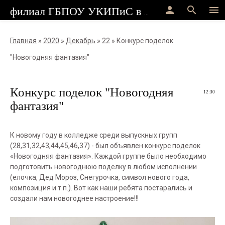
person
search
menu
филиал ГБПОУ УКИПиС в г.Стерлитамак
Главная
»
2020
»
Декабрь
»
22
» Конкурс поделок
"Новогодняя фантазия"
Конкурс поделок "Новогодняя
12:30
фантазия"
К новому году в колледже среди выпускных групп
(28,31,32,43,44,45,46,37) - был объявлен конкурс поделок
«Новогодняя фантазия». Каждой группе было необходимо
подготовить новогоднюю поделку в любом исполнении
(елочка, Дед Мороз, Снегурочка, символ нового года,
композиция и т.п.). Вот как наши ребята постарались и
создали нам новогоднее настроение!!!