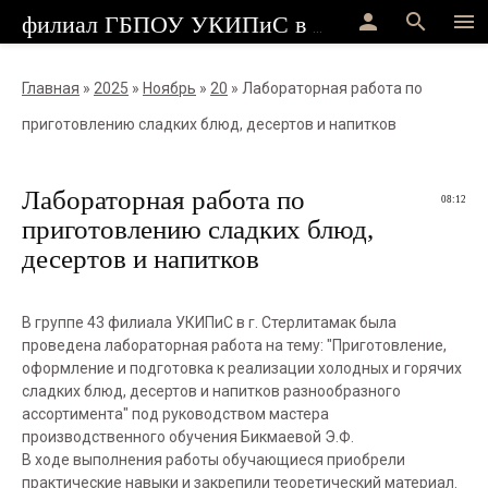
person
search
menu
филиал ГБПОУ УКИПиС в г.Стерлитамак
Главная
»
2025
»
Ноябрь
»
20
» Лабораторная работа по
приготовлению сладких блюд, десертов и напитков
Лабораторная работа по
08:12
приготовлению сладких блюд,
десертов и напитков
В группе 43 филиала УКИПиС в г. Стерлитамак была
проведена лабораторная работа на тему: "Приготовление,
оформление и подготовка к реализации холодных и горячих
сладких блюд, десертов и напитков разнообразного
ассортимента" под руководством мастера
производственного обучения Бикмаевой Э.Ф.
В ходе выполнения работы обучающиеся приобрели
практические навыки и закрепили теоретический материал.