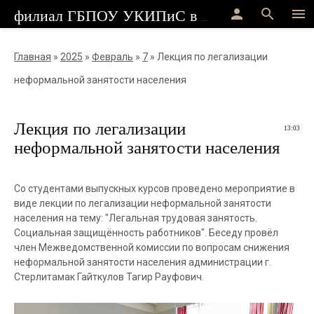
person
search
menu
филиал ГБПОУ УКИПиС в г.Стерлитамак
Главная
»
2025
»
Февраль
»
7
» Лекция по легализации
неформальной занятости населения
Лекция по легализации
13:03
неформальной занятости населения
Со студентами выпускных курсов проведено мероприятие в
виде лекции по легализации неформальной занятости
населения на тему: "Легальная трудовая занятость.
Социальная защищённость работников". Беседу провёл
член Межведомственной комиссии по вопросам снижения
неформальной занятости населения администрации г.
Стерлитамак Гайткулов Тагир Рауфович.