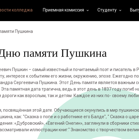
вости колледжа
Приемная комиссия
Студенту
Вып
keyboard_arrow_down
keyboard_arrow_down
 памяти Пушкина
о Дню памяти Пушкина
евич Пушкин – самый известный и почитаемый поэт и писатель в Р
у, интересе к событиям его жизни, окружению, эпохе. Ежегодно по
сандра Сергеевича Пушкина. Этот День памяти является важным с
Эта памятная дата трагична, ведь в этот день в 1837 году погиб н
 дороги как взрослым, так и детям. Каждое из них по- своему люб
, посвящённая этой дате. Обучающиеся окунулись в мир пушкински
на, как: "Сказка о попе и о работнике его Балде", " Сказка о царе
едения :«Дубровский», «Евгений Онегин», заглянули в сборники сти
ассматривали иллюстрации книг." Знакомство с творчеством велик