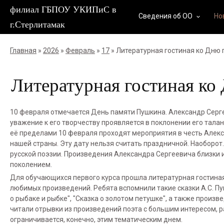
филиал ГБПОУ УКИПиС в
Сведения об ОО
Но
keyboard_arrow_down
г.Стерлитамак
Главная
»
2026
»
Февраль
»
17
» Литературная гостиная ко Дню
Литературная гостиная к
10 февраля отмечается День памяти Пушкина. Александр Серге
уважение к его творчеству проявляется в поклонении его талант
её пределами 10 февраля проходят мероприятия в честь Алек
нашей страны. Эту дату нельзя считать праздничной. Наоборот. 
русской поэзии. Произведения Александра Сергеевича близки и
поколением.
Для обучающихся первого курса прошла литературная гостиная
любимых произведений. Ребята вспомнили такие сказки А.С. Пушки
о рыбаке и рыбке", "Сказка о золотом петушке", а также произв
читали отрывки из произведений поэта с большим интересом, р
ограничивается, конечно, этим тематическим днем.