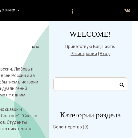
ускнику
keyboard_arrow_down
WELCOME!
Приветствую Вас
,
Гость
!
16:40
Регистрация
|
Вход
оссии. Любовь и
 всей России и за
обытием в истории
а дуэли гений
имо не одним
х сказок и
Категории раздела
 Салтане", "Сказка
хов. Студенты
Волонтерство
(9)
ого писателя не