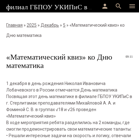
person
search
menu
филиал ГБПОУ УКИПиС в г.Стерлитамак
Главная
»
2025
»
Декабрь
»
5
» «Математический квиз» ко
Дню математика
«Математический квиз» ко Дню
09:11
математика
1 декабря в день рождения Николая Ивановича
Лобачевского в России отмечается День математика
Посвящая этот день математике в филиале ГБПОУ УКИПиС в
г. Стерлитамак преподавателями Михайловой А. А. и
Фоминой С. В. в группах √18 и √26 проведен
«Математический квиз»
В ходе мероприятия ребята разделились на 2 команды, где
смогли продемонстрировать свои математические таланты:
• Решали интересные задачи на скорость и логику, отвечали