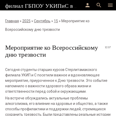
person
search
menu
филиал ГБПОУ УКИПиС в г.Стерлитамак
Главная
»
2025
»
Сентябрь
»
15
» Мероприятие ко
Всероссийскому дню трезвости
Мероприятие ко Всероссийскому
12:57
дню трезвости
Сегодня студенты старших курсов Стерлитамакского
филиала УКИП и С посетили важное и вдохновляющее
мероприятие, приуроченное к Дню трезвости. Это событие
напомнило о важности здорового образа жизни и
ответственности перед собой и окружающими.
На встрече обсуждались актуальные проблемы
алкоголизма, его влияние на здоровье и общество, а также
способы профилактики и поддержки людей, стремящихся
сохранить трезвость. Были представлены реальные истории