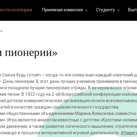
вости колледжа
Приемная комиссия
Студенту
Вып
keyboard_arrow_down
keyboard_arrow_down
и»
и пионерии»
 Союза будь готов!» – когда-то эти слова знал каждый советский ш
 День пионерии. В этот день лучших учеников принимали в пионе
ли и поощряли лучшие пионерские отряды. А вечером возле огромн
ские песни. В 1922 году на 2-ой Всероссийской конференции комсо
вая детская коммунистическая организация носила всеохватыва
етей в качестве граждан социалистического государства.
кими общественными объединениями Марина Алексеева совместно 
». Игра является аналогом известных с детства «Крестики-нолики
ком движении, а также развитие логического мышления, стратегич
команде в процессе интерактивной игровой деятельности.
#Навиг