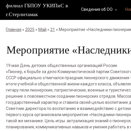
филиал ГБПОУ УКИПиС в
Сведения об ОО
Но
keyboard_arrow_down
г.Стерлитамак
Главная
»
2025
»
Май
»
21
» Мероприятие «Наследники пионери
Мероприятие «Наследник
19 мая День детских общественных организаций России.
«Пионер, к борьбе за дело Коммунистической партии Советского
СССР официально отмечался праздник пионерского движения –
итоги учебной и общественной жизни каждого класса, объявля
гитару пели пионерские, патриотические, военные и туристиче
решение о повсеместном создании пионерских отрядов. Массо
государственный характер и ставила своей целью воспитание д
Советник директора по воспитанию и взаимодействию с детс
первого курса организовали мероприятие «Наследники пионерии
такой же механике. Цель игры: актуализация знаний о пионерс
планирования, коммуникативных навыков и умения работать в 