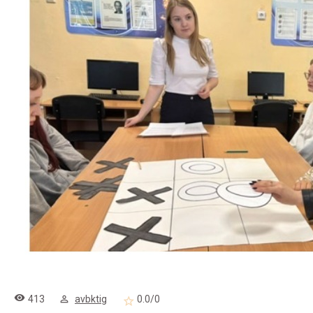
413
avbktig
0.0
/
0