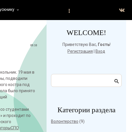
ускнику
keyboard_arrow_down
WELCOME!
Приветствую Вас
,
Гость
!
09:10
Регистрация
|
Вход
кольник. 19 мая в
ры, подводили
ого костра под
мола было принято
ющий
Категории раздела
со студентами
» и проходит по
Волонтерство
(9)
еского
аторыСПО