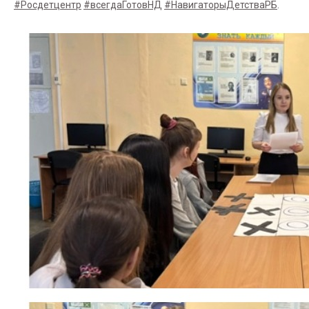
#Росдетцентр
#всегдаГотовНД
#НавигаторыДетстваРБ
.