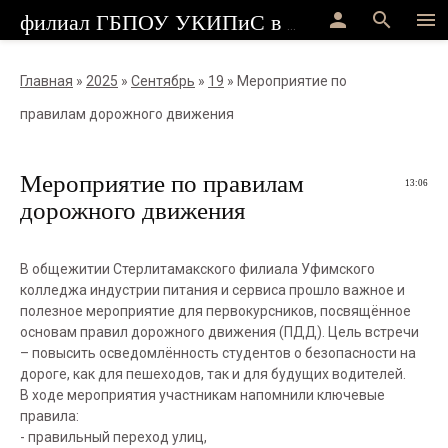
person
search
menu
филиал ГБПОУ УКИПиС в г.Стерлитамак
Главная
»
2025
»
Сентябрь
»
19
» Мероприятие по
правилам дорожного движения
Мероприятие по правилам
13:06
дорожного движения
В общежитии Стерлитамакского филиала Уфимского
колледжа индустрии питания и сервиса прошло важное и
полезное мероприятие для первокурсников, посвящённое
основам правил дорожного движения (ПДД). Цель встречи
– повысить осведомлённость студентов о безопасности на
дороге, как для пешеходов, так и для будущих водителей.
В ходе мероприятия участникам напомнили ключевые
правила:
- правильный переход улиц,