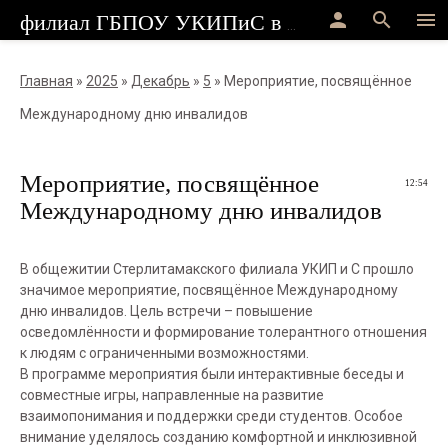
person
search
menu
филиал ГБПОУ УКИПиС в г.Стерлитамак
Главная
»
2025
»
Декабрь
»
5
» Мероприятие, посвящённое
Международному дню инвалидов
Мероприятие, посвящённое
12:54
Международному дню инвалидов
В общежитии Стерлитамакского филиала УКИП и С прошло
значимое мероприятие, посвящённое Международному
дню инвалидов. Цель встречи – повышение
осведомлённости и формирование толерантного отношения
к людям с ограниченными возможностями.
В программе мероприятия были интерактивные беседы и
совместные игры, направленные на развитие
взаимопонимания и поддержки среди студентов. Особое
внимание уделялось созданию комфортной и инклюзивной