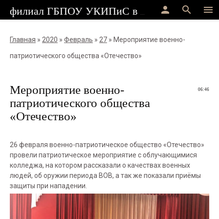
person
search
menu
филиал ГБПОУ УКИПиС в г.Стерлитамак
Главная
»
2020
»
Февраль
»
27
» Мероприятие военно-
патриотического общества «Отечество»
Мероприятие военно-
06:46
патриотического общества
«Отечество»
26 февраля военно-патриотическое общество «Отечество»
провели патриотическое мероприятие с облучающимися
колледжа, на котором рассказали о качествах военных
людей, об оружии периода ВОВ, а так же показали приёмы
защиты при нападении.