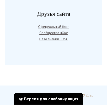
Друзья сайта
Официальный блог
Сообщество uCoz
База знаний uCoz
Copyright ГБПОУ УКИП и С в г. Стерлитамак © 2026
Версия для слабовидящих
uCoz