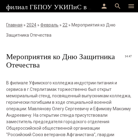
person
search
menu
филиал ГБПОУ УКИПиС в г.Стерлитамак
Главная
»
2024
»
Февраль
»
22
» Мероприятия ко Дню
Защитника Отечества
Мероприятия ко Дню Защитника
14:47
Отечества
В филиале Уфимского колледжа индустрии питания и
сервиса в г.Стерлитамак торжественно был открыт
мемориальный стенд, посвященный выпускникам колледжа,
героически погибшим в ходе специальной военной
операции: Мавлянову Олегу Сергеевичу и Ефимову Максиму
Андреевичу. На открытии стенда присутствовали
заместитель председателя городского отделения
Общероссийской общественной организации
"Российский Союз ветеранов Афганистана", гвардии