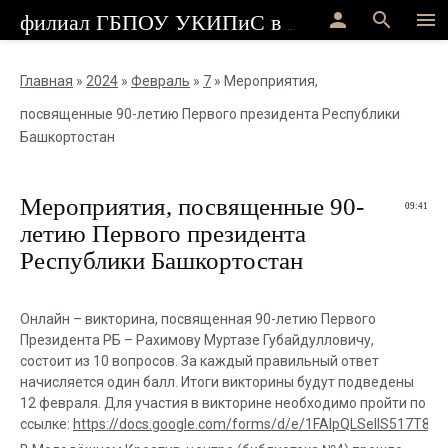
person
search
menu
филиал ГБПОУ УКИПиС в г.Стерлитамак
Главная
»
2024
»
Февраль
»
7
» Мероприятия,
посвященные 90-летию Первого президента Республики
Башкортостан
Мероприятия, посвященные 90-
09:41
летию Первого президента
Республики Башкортостан
Онлайн – викторина, посвященная 90-летию Первого
Президента РБ – Рахимову Муртазе Губайдулловичу,
состоит из 10 вопросов. За каждый правильный ответ
начисляется один балл. Итоги викторины будут подведены
12 февраля. Для участия в викторине необходимо пройти по
ссылке:
https://docs.google.com/forms/d/e/1FAIpQLSelIS517T8I0..