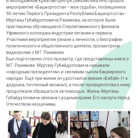
В Молодёжном Креатив-центре (библиотека №4) прошло
мероприятие «Башкортостан – моя судьба», посвящённое
90-летию Первого Президента Республики Башкортостан -
Муртазы Губайдулловича Рахимова, на которое были
приглашены обучающиеся Стерлитамакского филиала
Уфимского колледжа индустрии питания и сервиса.
Участники мероприятия узнали о личности, о биографии
политического и общественного деятеля, просмотрели
видеоролик о М.Г. Рахимове.
Был подготовлен стол-просмотр, где представлены книги о
М.Г. Рахимове. Муртазу Губайдулловича называли
«народным президентом» и «великим сыном башкирского
народа». Ещё при жизни он удостоился звания «Бабай» (т.е.
дедушка, почтенный аксакал), и после президентства к нему
продолжали обращаться за помощью. Жизнь Муртазы
Губайдулловича связана с родным краем. Его заслуги перед
Отечеством неоценимы.