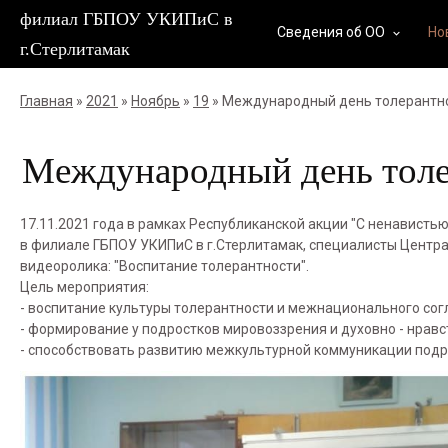
филиал ГБПОУ УКИПиС в
Сведения об ОО
Но
keyboard_arrow_down
г.Стерлитамак
Главная
»
2021
»
Ноябрь
»
19
» Международный день толерантн
Международный день толе
17.11.2021 года в рамках Республиканской акции "С ненавист
в филиале ГБПОУ УКИПиС в г.Стерлитамак, специалисты Центр
видеоролика: "Воспитание толерантности".
Цель мероприятия:
- воспитание культуры толерантности и межнационального сог
- формирование у подростков мировоззрения и духовно - нра
- способствовать развитию межкультурной коммуникации подро