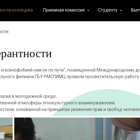
вости колледжа
Приемная комиссия
Студенту
Вып
keyboard_arrow_down
keyboard_arrow_down
ости
рантности
ью и ксенофобией нам не по пути", посвященной Международному д
ального филиала ГБУ РМСПИМЦ провели просветительскую работу 
ласия в молодежной среде;
вственной атмосферы этнокультурного взаимоуважения;
стков, основанной на принципах уважения прав и свобод человек