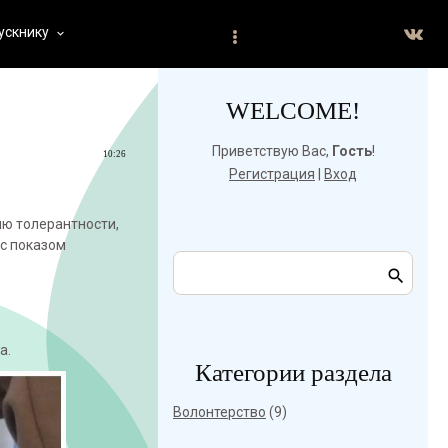
ускнику
keyboard_arrow_down
WELCOME!
Приветствую Вас
,
Гость
!
10:26
Регистрация
|
Вход
ню толерантности,
с показом
а.
Категории раздела
Волонтерство
(9)