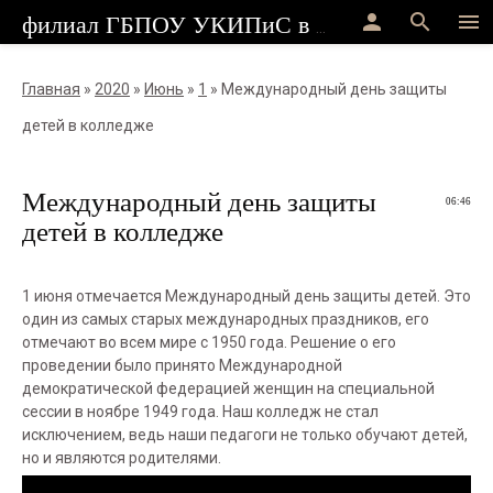
person
search
menu
филиал ГБПОУ УКИПиС в г.Стерлитамак
Главная
»
2020
»
Июнь
»
1
» Международный день защиты
детей в колледже
Международный день защиты
06:46
детей в колледже
1 июня отмечается Международный день защиты детей. Это
один из самых старых международных праздников, его
отмечают во всем мире с 1950 года. Решение о его
проведении было принято Международной
демократической федерацией женщин на специальной
сессии в ноябре 1949 года. Наш колледж не стал
исключением, ведь наши педагоги не только обучают детей,
но и являются родителями.