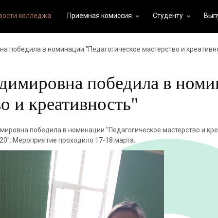
вости колледжа
Приемная комиссия
Студенту
Вып
keyboard_arrow_down
keyboard_arrow_down
а победила в номинации "Педагогическое мастерство и креативн
димировна победила в номи
о и креативность"
ровна победила в номинации "Педагогическое мастерство и кре
20". Мероприятие проходило 17-18 марта.