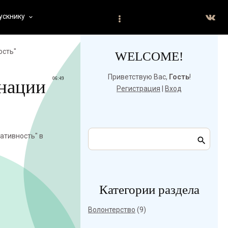
ускнику
keyboard_arrow_down
ость"
WELCOME!
Приветствую Вас
,
Гость
!
06:49
нации
Регистрация
|
Вход
ативность" в
Категории раздела
Волонтерство
(9)