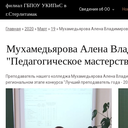
филиал ГБПОУ УКИПиС в
Сведения об ОО
Но
keyboard_arrow_down
г.Стерлитамак
Главная
»
2020
»
Март
»
19
» Мухамедьярова Алена Владимировн
Мухамедьярова Алена Вла
"Педагогическое мастерств
Преподаватель нашего колледжа Мухамедьярова Алена Владими
региональном этапе конкурса "Лучший преподаватель года - 20